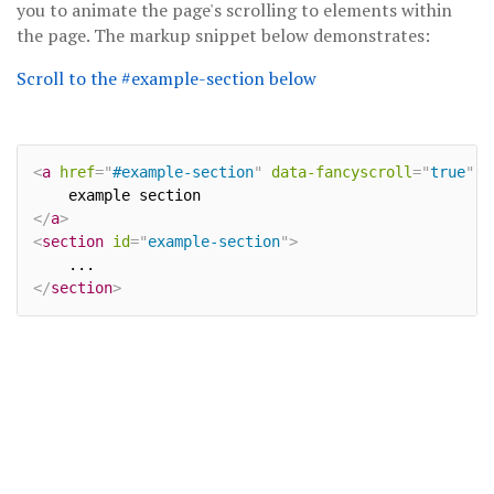
you to animate the page's scrolling to elements within
the page. The markup snippet below demonstrates:
Scroll to the #example-section below
<
a
href
=
"
#example-section
"
data-fancyscroll
=
"
true
"
d
</
a
>
<
section
id
=
"
example-section
"
>
</
section
>